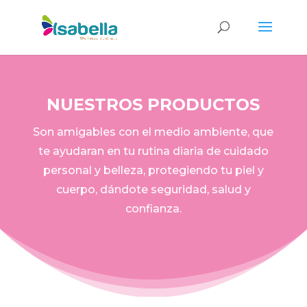
NUESTROS PRODUCTOS
Son amigables con el medio ambiente, que
te ayudaran en tu rutina diaria de cuidado
personal y belleza, protegiendo tu piel y
cuerpo, dándote seguridad, salud y
confianza.