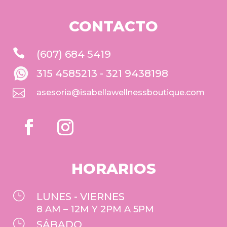
CONTACTO

(607) 684 5419
315 4585213 - 321 9438198

asesoria@isabellawellnessboutique.com
HORARIOS
}
LUNES - VIERNES
8 AM – 12M Y 2PM A 5PM
}
SÁBADO