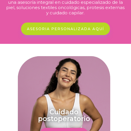
una
asesoría
integral en cuidado especializado de la
piel, soluciones textiles
oncológicas,
protesis externas
y cuidado capilar.
ASESORIA PERSONALIZADA AQUÍ
Cuidado
postoperatorio