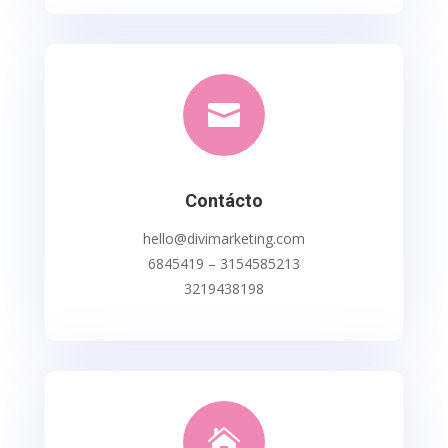

Contácto
hello@divimarketing.com
6845419 – 3154585213
3219438198
